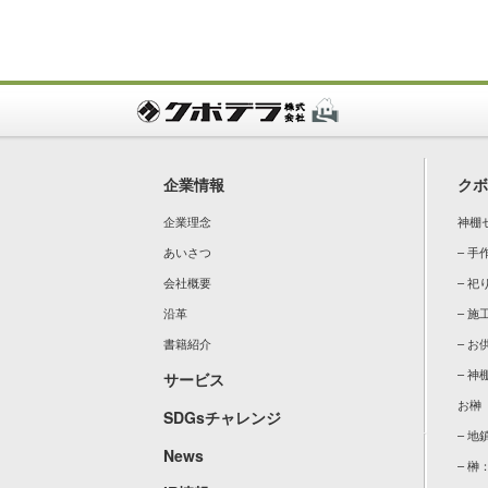
企業情報
クボ
企業理念
神棚
あいさつ
– 
会社概要
– 祀
沿革
– 施
書籍紹介
– 
– 神
サービス
お榊
SDGsチャレンジ
– 
News
– 榊