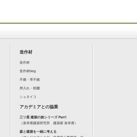
造作材
造作材
造作材blog
不燃・準不燃
押入れ・枕棚
シュタイコ
アカデミアとの協業
三ツ星 建築の旅シリーズ Part1
（泉幸甫建築研究所 建築家 泉幸甫）
森と建築を一緒に考える