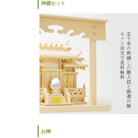
神棚セット
お榊