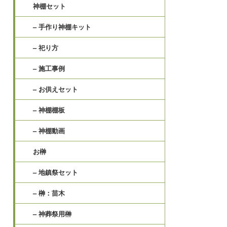
神棚セット
– 手作り神棚キット
– 祀り方
– 施工事例
– お供えセット
– 神棚棚板
– 神棚動画
お榊
– 地鎮祭セット
– 榊：苗木
– 神葬祭用榊