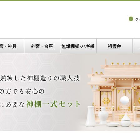
ク
宮・神具
外宮・台座
無垢棚板･ハギ板
祖霊舎