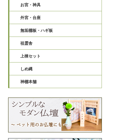
お宮・神具
外宮・台座
無垢棚板・ハギ板
祖霊舎
上棟セット
しめ縄
神棚本舗