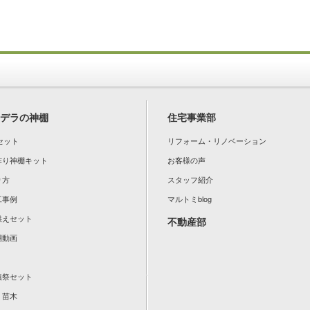
デラの神棚
住宅事業部
セット
リフォーム・リノベーション
手作り神棚キット
お客様の声
り方
スタッフ紹介
工事例
マルトミblog
お供えセット
不動産部
棚動画
地鎮祭セット
：苗木