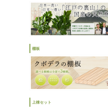
棚板
上棟セット