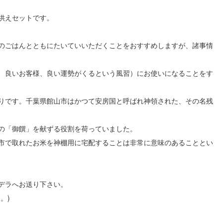
供えセットです。
のごはんとともにたいていいただくことをおすすめしますが、諸事情
、良いお客様、良い運勢がくるという風習）にお使いになることをす
りです。千葉県館山市はかつて安房国と呼ばれ神領された、その名残
の「御饌」を献ずる役割を荷っていました。
市で取れたお米を神棚用に宅配することは非常に意味のあることとい
デラへお送り下さい。
。)