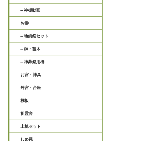
– 神棚動画
お榊
– 地鎮祭セット
– 榊：苗木
– 神葬祭用榊
お宮・神具
外宮・台座
棚板
祖霊舎
上棟セット
しめ縄