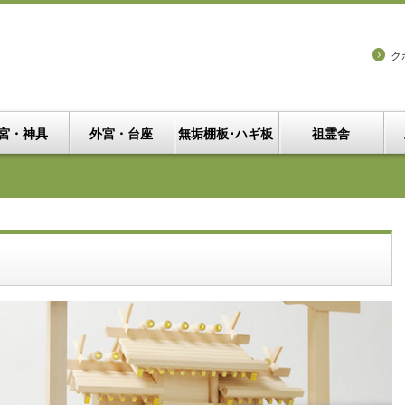
ク
宮・神具
外宮・台座
無垢棚板･ハギ板
祖霊舎