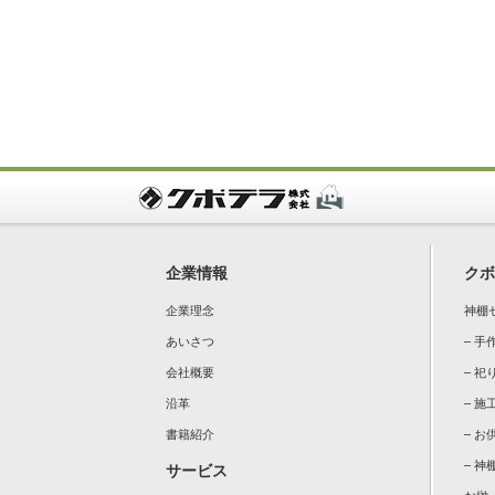
企業情報
クボ
企業理念
神棚
あいさつ
– 
会社概要
– 祀
沿革
– 施
書籍紹介
– 
– 神
サービス
お榊