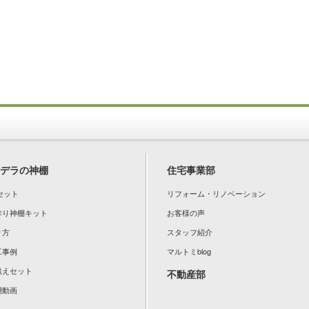
デラの神棚
住宅事業部
セット
リフォーム・リノベーション
手作り神棚キット
お客様の声
り方
スタッフ紹介
工事例
マルトミblog
お供えセット
不動産部
棚動画