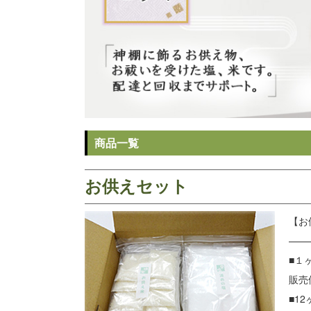
商品一覧
お供えセット
【お
——
■１
販売
■1