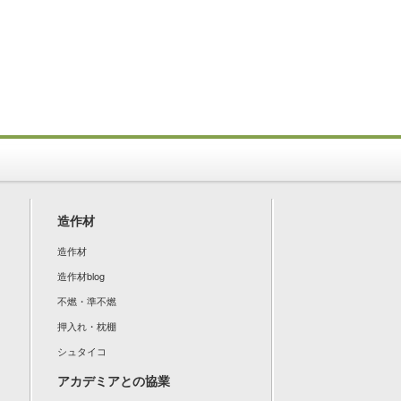
造作材
造作材
造作材blog
不燃・準不燃
押入れ・枕棚
シュタイコ
アカデミアとの協業