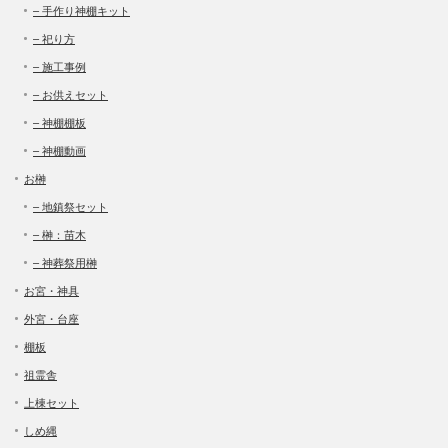
– 手作り神棚キット
– 祀り方
– 施工事例
– お供えセット
– 神棚棚板
– 神棚動画
お榊
– 地鎮祭セット
– 榊：苗木
– 神葬祭用榊
お宮・神具
外宮・台座
棚板
祖霊舎
上棟セット
しめ縄