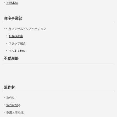
神棚本舗
住宅事業部
リフォーム・リノベーション
お客様の声
スタッフ紹介
マルトミblog
不動産部
造作材
造作材
造作材blog
不燃・準不燃