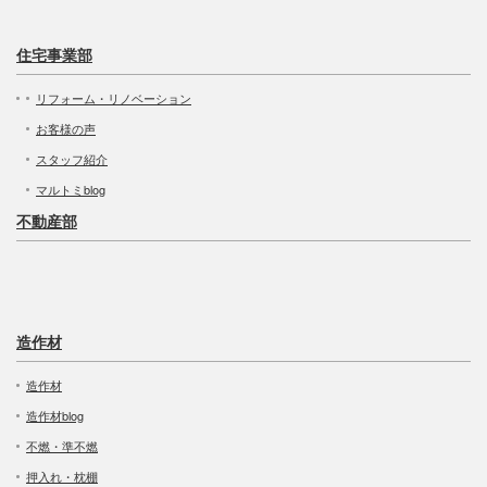
住宅事業部
リフォーム・リノベーション
お客様の声
スタッフ紹介
マルトミblog
不動産部
造作材
造作材
造作材blog
不燃・準不燃
押入れ・枕棚