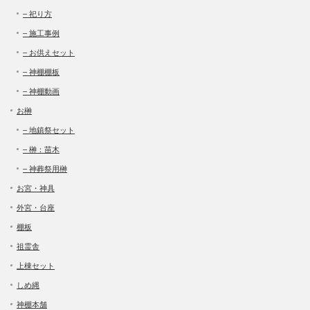
– 祀り方
– 施工事例
– お供えセット
– 神棚棚板
– 神棚動画
お榊
– 地鎮祭セット
– 榊：苗木
– 神葬祭用榊
お宮・神具
外宮・台座
棚板
祖霊舎
上棟セット
しめ縄
神棚本舗