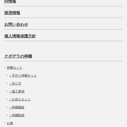
IR情報
採用情報
お問い合わせ
個人情報保護方針
クボデラの神棚
神棚セット
– 手作り神棚キット
– 祀り方
– 施工事例
– お供えセット
– 神棚棚板
– 神棚動画
お榊