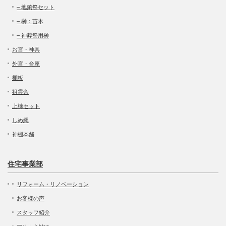
– 地鎮祭セット
– 榊：苗木
– 神葬祭用榊
お宮・神具
外宮・台座
棚板
祖霊舎
上棟セット
しめ縄
神棚本舗
住宅事業部
リフォーム・リノベーション
お客様の声
スタッフ紹介
マルトミblog