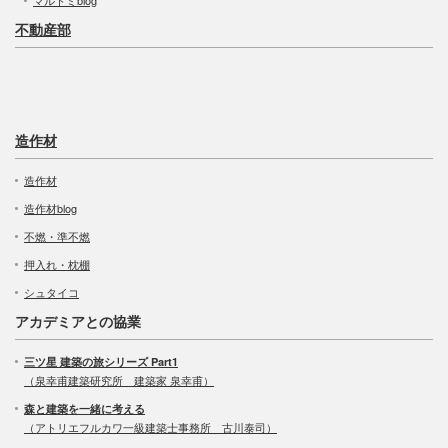
不動産部
造作材
造作材
造作材blog
不燃・準不燃
押入れ・枕棚
シュタイコ
アカデミアとの協業
三ツ星 建築の旅シリーズ Part1
（泉幸甫建築研究所 建築家 泉幸甫）
森と建築を一緒に考える
（アトリエフルカワ一級建築士事務所 古川泰司）