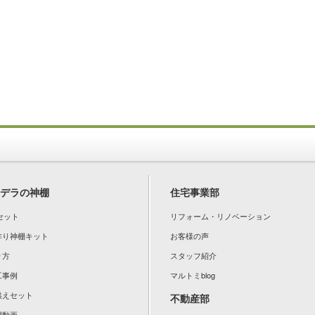
デラの神棚
住宅事業部
セット
リフォーム・リノベーション
手作り神棚キット
お客様の声
り方
スタッフ紹介
工事例
マルトミblog
お供えセット
不動産部
棚動画