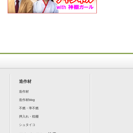
造作材
造作材
造作材blog
不燃・準不燃
押入れ・枕棚
シュタイコ