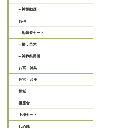
– 神棚動画
お榊
– 地鎮祭セット
– 榊：苗木
– 神葬祭用榊
お宮・神具
外宮・台座
棚板
祖霊舎
上棟セット
しめ縄