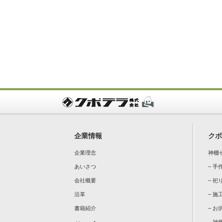
企業情報
クボ
企業理念
神棚
あいさつ
– 
会社概要
– 祀
沿革
– 施
書籍紹介
– 
– 神