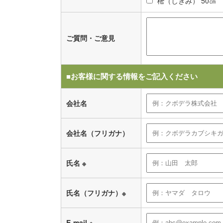
樒（しきみ） 50㎝ 
ご質問・ご意見
■お客様に関する情報をご記入ください
会社名
会社名（フリガナ）
氏名
※
氏名（フリガナ）
※
E-mail
※