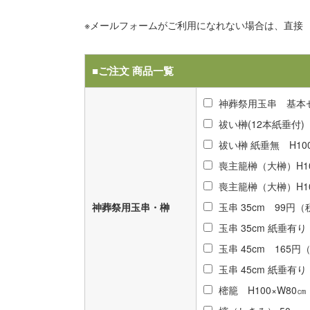
※メールフォームがご利用になれない場合は、直接 inf
■ご注文 商品一覧
神葬祭用玉串 基本セ
祓い榊(12本紙垂付) 
祓い榊 紙垂無 H10
喪主籠榊（大榊）H10
喪主籠榊（大榊）H1
神葬祭用玉串・榊
玉串 35cm 99円
玉串 35cm 紙垂有
玉串 45cm 165円
玉串 45cm 紙垂有
樒籠 H100×W80