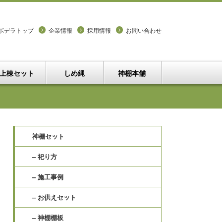
ボデラトップ
企業情報
採用情報
お問い合わせ
上棟セット
しめ縄
神棚本舗
神棚セット
– 祀り方
– 施工事例
– お供えセット
– 神棚棚板