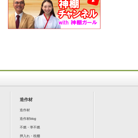
造作材
造作材
造作材blog
不燃・準不燃
押入れ・枕棚