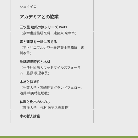
シュタイコ
アカデミアとの協業
三ツ星 建築の旅シリーズ Part1
（泉幸甫建築研究所 建築家 泉幸甫）
森と建築を一緒に考える
（アトリエフルカワ一級建築士事務所 古
川泰司）
地球環境時代と木材
（一般社団法人ウッドマイルズフォーラ
ム 藤原 敬理事長）
木材と快適性
（千葉大学・宮崎良文グランドフェロー、
池井 晴美特任助教）
仏教と樹木のいのち
（東洋大学 竹村 牧男名誉教授）
木の哲人講座