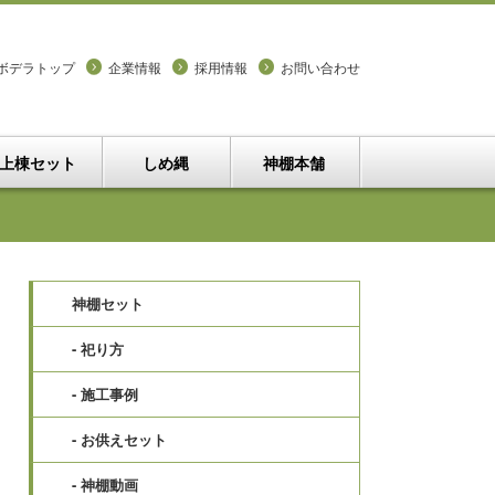
ボデラトップ
企業情報
採用情報
お問い合わせ
上棟セット
しめ縄
神棚本舗
神棚セット
- 祀り方
- 施工事例
- お供えセット
- 神棚動画