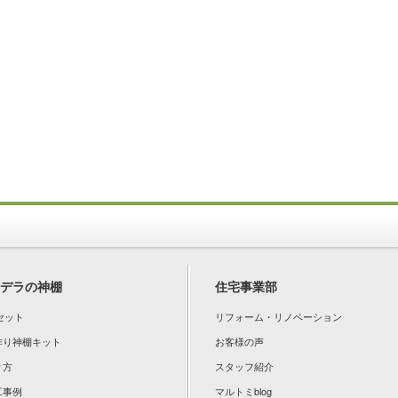
デラの神棚
住宅事業部
セット
リフォーム・リノベーション
手作り神棚キット
お客様の声
り方
スタッフ紹介
工事例
マルトミblog