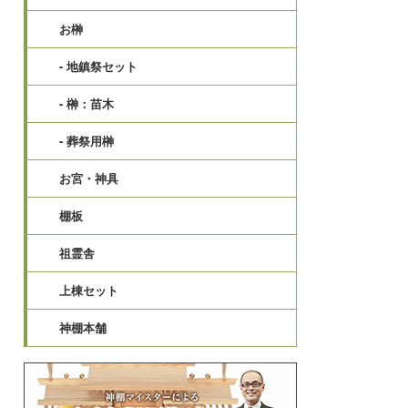
お榊
- 地鎮祭セット
- 榊：苗木
- 葬祭用榊
お宮・神具
棚板
祖霊舎
上棟セット
神棚本舗