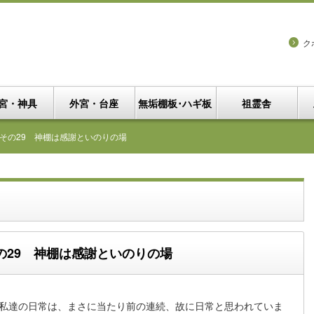
ク
宮・神具
外宮・台座
無垢棚板･ハギ板
祖霊舎
その29 神棚は感謝といのりの場
の29 神棚は感謝といのりの場
私達の日常は、まさに当たり前の連続、故に日常と思われていま