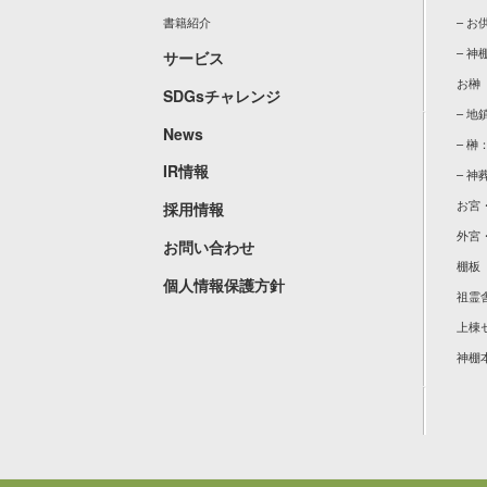
書籍紹介
– 
– 神
サービス
お榊
SDGsチャレンジ
– 
News
– 榊
IR情報
– 神
お宮
採用情報
外宮
お問い合わせ
棚板
個人情報保護方針
祖霊
上棟
神棚