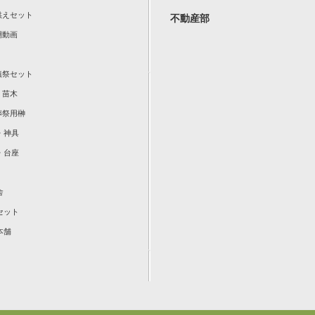
お供えセット
不動産部
棚動画
地鎮祭セット
：苗木
葬祭用榊
・神具
・台座
舎
セット
本舗