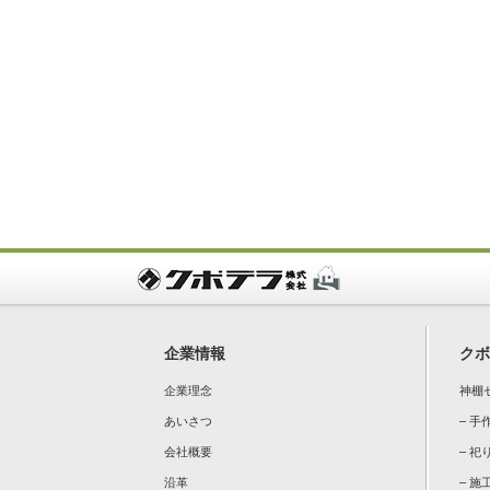
企業情報
クボ
企業理念
神棚
あいさつ
– 
会社概要
– 祀
沿革
– 施