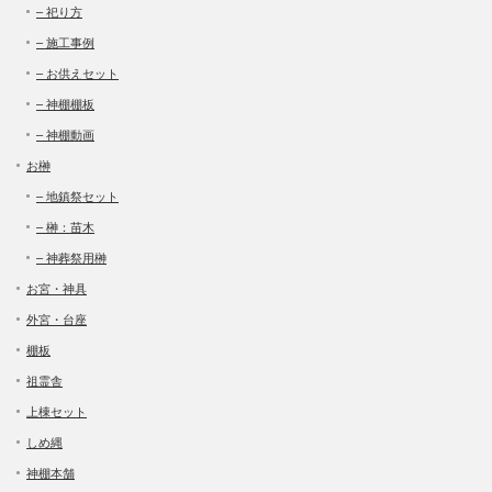
– 祀り方
– 施工事例
– お供えセット
– 神棚棚板
– 神棚動画
お榊
– 地鎮祭セット
– 榊：苗木
– 神葬祭用榊
お宮・神具
外宮・台座
棚板
祖霊舎
上棟セット
しめ縄
神棚本舗