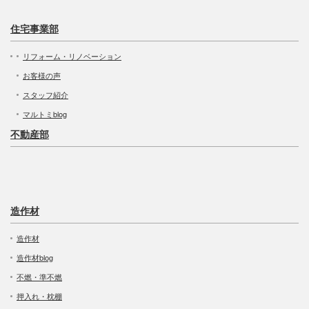
住宅事業部
リフォーム・リノベーション
お客様の声
スタッフ紹介
マルトミblog
不動産部
造作材
造作材
造作材blog
不燃・準不燃
押入れ・枕棚