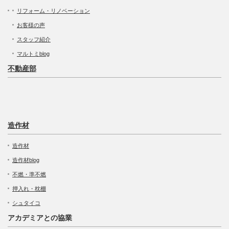
リフォーム・リノベーション
お客様の声
スタッフ紹介
マルトミblog
不動産部
造作材
造作材
造作材blog
不燃・準不燃
押入れ・枕棚
シュタイコ
アカデミアとの協業