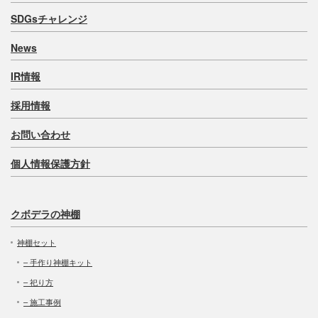
SDGsチャレンジ
News
IR情報
採用情報
お問い合わせ
個人情報保護方針
クボデラの神棚
神棚セット
– 手作り神棚キット
– 祀り方
– 施工事例