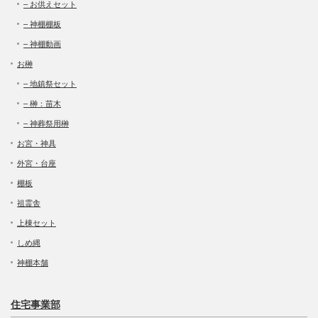
– お供えセット
– 神棚棚板
– 神棚動画
お榊
– 地鎮祭セット
– 榊：苗木
– 神葬祭用榊
お宮・神具
外宮・台座
棚板
祖霊舎
上棟セット
しめ縄
神棚本舗
住宅事業部