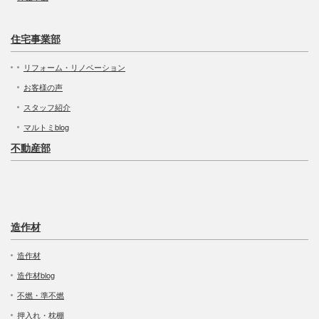
住宅事業部
リフォーム・リノベーション
お客様の声
スタッフ紹介
マルトミblog
不動産部
造作材
造作材
造作材blog
不燃・準不燃
押入れ・枕棚