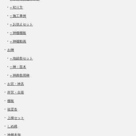
– 祀り方
– 施工事例
– お供えセット
– 神棚棚板
– 神棚動画
お榊
– 地鎮祭セット
– 榊：苗木
– 神葬祭用榊
お宮・神具
外宮・台座
棚板
祖霊舎
上棟セット
しめ縄
神棚本舗